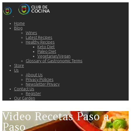
Home
Blog
Wines
Latest Recipes
Healthy Recipes
Keto Diet
Paleo Diet
Vegetarian/Vegan
Glossary of Gastronomic Terms
Store
Us
About Us
Privacy Policies
Newsletter Privacy
Contact Us
Register
Our Garden
Video Recetas Paso a
Paso