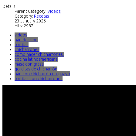
Details
Parent Category:
Videos
Category:
Recetas
23 January 2026
Hits: 2987
videos
panificacion
tortitas
chicharrones
como hacer chicharrones.
cocina latinoamericana
masa con grasa
gorditas de chicharrón
pan con chicharrón uruguayo
tortitas con chicharrones