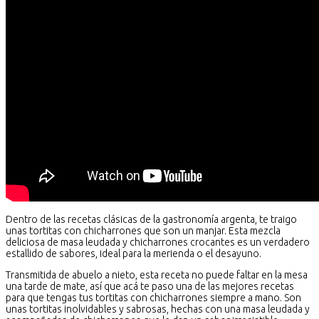
Dentro de las recetas clásicas de la gastronomía argenta, te traigo
unas tortitas con chicharrones que son un manjar. Esta mezcla
deliciosa de masa leudada y chicharrones crocantes es un verdadero
estallido de sabores, ideal para la merienda o el desayuno.
Transmitida de abuelo a nieto, esta receta no puede faltar en la mesa
una tarde de mate, así que acá te paso una de las mejores recetas
para que tengas tus tortitas con chicharrones siempre a mano. Son
unas tortitas inolvidables y sabrosas, hechas con una masa leudada y